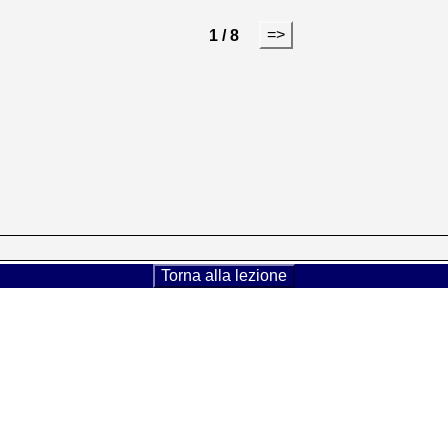
=>
1 / 8
Torna alla lezione