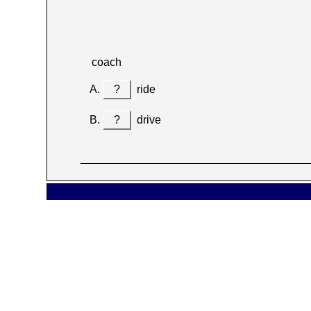
coach
?
ride
?
drive