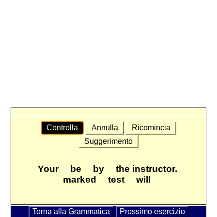
Controlla
Annulla
Ricomincia
Suggerimento
Your
be
by
the instructor.
marked
test
will
Torna alla Grammatica
Prossimo esercizio