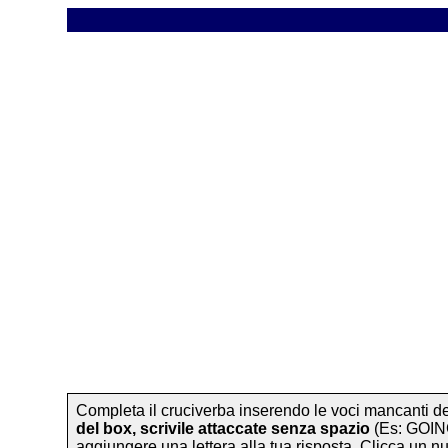
Completa il cruciverba inserendo le voci mancanti dei v
del box, scrivile attaccate senza spazio
(Es: GOING
aggiungere una lettera alla tua risposta. Clicca un n