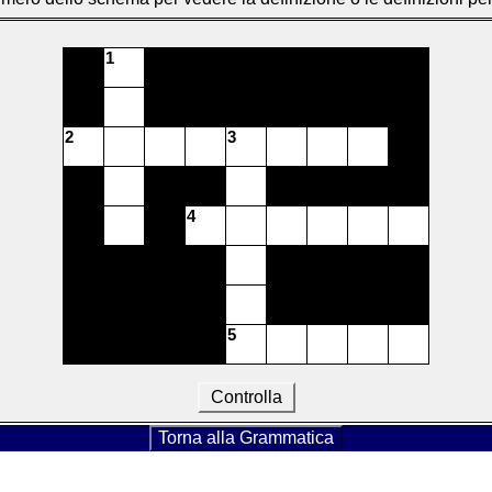
1
2
3
4
5
Controlla
Torna alla Grammatica