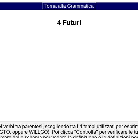
Torna alla Grammatica
4 Futuri
erbi tra parentesi, scegliendo tra i 4 tempi utilizzati per esprim
TO, oppure WILLGO). Poi clicca "Controlla" per verificare le t
umero dello schema per vedere la definizione o le definizioni p