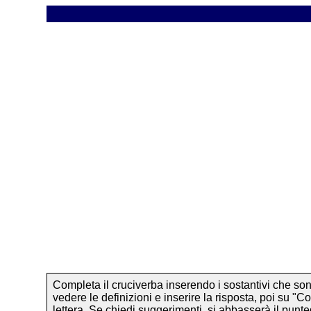
Completa il cruciverba inserendo i sostantivi che sono
vedere le definizioni e inserire la risposta, poi su "C
lettera. Se chiedi suggerimenti, si abbasserà il punte