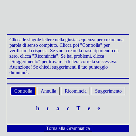
Clicca le singole lettere nella giusta sequenza per creare una
parola di senso compiuto. Clicca poi "Controlla" per
verificare la risposta. Se vuoi creare la frase ripartendo da
zero, clicca "Ricomincia". Se hai problemi, clicca
"Suggerimento" per trovare la lettera corretta successiva.
Attenzione! Se chiedi suggerimenti il tuo punteggio
diminuirà.
Controlla
Annulla
Ricomincia
Suggerimento
h
r
a
c
T
e
e
Torna alla Grammatica