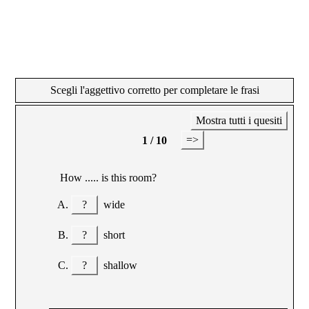
Scegli l'aggettivo corretto per completare le frasi
Mostra tutti i quesiti
=>
1 / 10
How ..... is this room?
?
wide
?
short
?
shallow