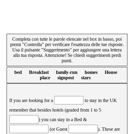
Completa con tutte le parole elencate nel box in basso, poi
premi "Controlla" per verificare l'esattezza delle tue risposte.
Usa il pulsante "Suggerimento" per aggiungere una lettera
alla tua risposta. Attenzione! Se chiedi suggerimenti perdi
punti.
bed Breakfast family-run homes House
place signpost stars
If you are looking for a
to stay in the UK
remember that besides hotels (graded from 1 to 5
) you can stay in a Bed &
(or Guest
). These are