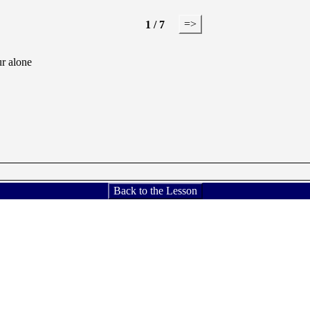
=>
1 / 7
ur alone
Back to the Lesson