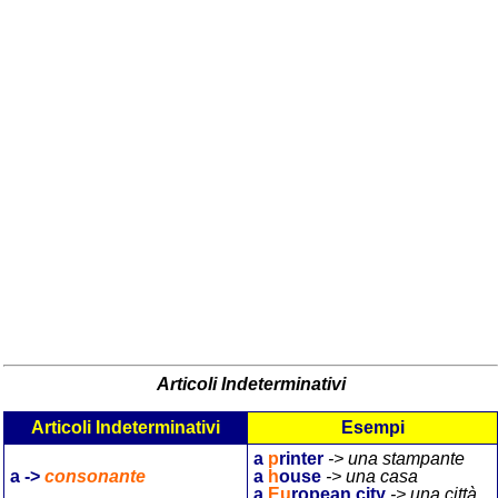
Articoli Indeterminativi
Articoli Indeterminativi
Esempi
a
p
rinter
-> una stampante
a ->
consonante
a
h
ouse
-> una casa
a
Eu
ropean city
-> una
città