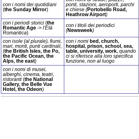
con i nomi dei quotidiani
ponti, stazioni, aeroporti, parchi
(
the Sunday Mirror
)
e chiese (
Portobello Road,
Heathrow Airport
)
con i periodi storici
(
the
con i titoli dei periodici
Romantic Age
->
l'Età
(
Newsweek
)
Romantica
)
con isole (al plurale), fiumi,
con i nomi
bed, church,
mari, monti, punti cardinali,
hospital, prison, school, sea,
(
the British Isles, the Po,
table, university, work,
quando
the Pacific Ocean, the
ci si riferisce alla loro specifica
Alps, the east
)
funzione, non al luogo
con i nomi di musei,
alberghi, cinema, teatri,
ristoranti
(
the National
Gallery, the Belle Vue
Hotel, the Odeon
)