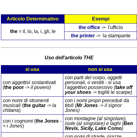
Articolo Determinativo
Esempi
the office
-> l'ufficio
the
= il, lo, la, i, gli, le
the printer
-> la stampante
Uso dell'articolo THE
si usa
non si usa
con parti del corpo, oggetti
con aggettivi sostantivati
personali, o vestiti - si usa
(
the poor
-> il povero)
l'aggettivo possessivo (
take off
your shoes
-> togliti le scarpe)
con nomi di strumenti
con i nomi propri preceduti da
musicali
(
the guitar
->
la
titoli (
Mr Jones
-> il signor
chitarra
)
Jones)
con montagne (al singolare),
c
on i cognomi
(
the Jones
-
isole (al singolare) e laghi (
Ben
>
i Jones
)
Nevis, Sicily, Lake Como
)
con nomi di strade, piazze,