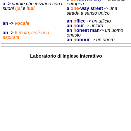
a ->
parole che iniziano con i
europea
suoni
/
ju/
e
/
ua/
a
one
-way street
-> una
strada a senso unico
an
o
ffice
-> un ufficio
an ->
vocale
an
h
our
-> un'ora
an
h
onest man
-> un
uomo
an ->
h
muta, cioè non
onesto
aspirata
an
h
onour
-> un onore
Laboratorio di Inglese Interattivo