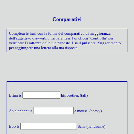
Comparativi
Completa le frasi con la forma del comparativo di maggioranza
dell'aggettivo o avverbio tra parentesi. Poi clicca "Controlla" per
verificare l'esattezza delle tue risposte. Usa il pulsante "Suggerimento"
per aggiungere una lettera alla tua risposta.
Brian is
his brother. (tall)
An elephant is
a mouse. (heavy)
Bob is
Sam. (handsome)