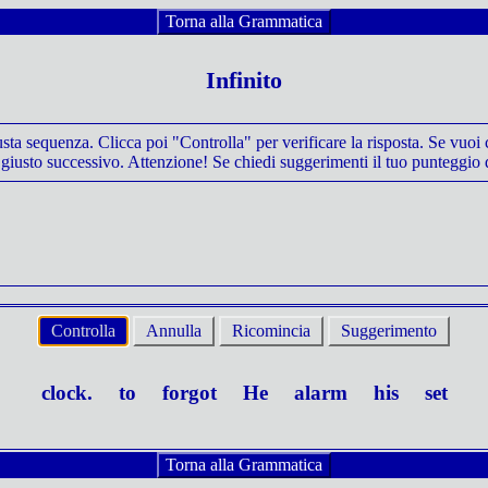
Torna alla Grammatica
Infinito
iusta sequenza. Clicca poi "Controlla" per verificare la risposta. Se vuoi
giusto successivo. Attenzione! Se chiedi suggerimenti il tuo punteggio 
Controlla
Annulla
Ricomincia
Suggerimento
clock.
to
forgot
He
alarm
his
set
Torna alla Grammatica