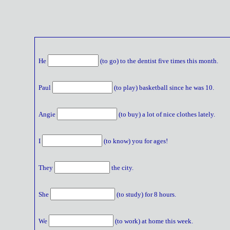
He
(to go) to the dentist five times this month.
Paul
(to play) basketball since he was 10.
Angie
(to buy) a lot of nice clothes lately.
I
(to know) you for ages!
They
the city.
She
(to study) for 8 hours.
We
(to work) at home this week.