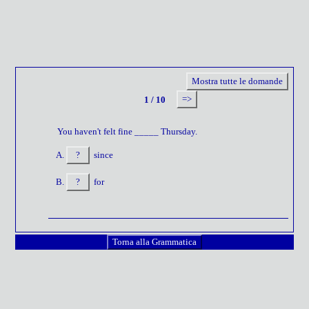
Mostra tutte le domande
=>
1 / 10
You haven't felt fine _____ Thursday.
?
since
?
for
Torna alla Grammatica