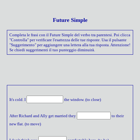
Future Simple
Completa le frasi con il Future Simple del verbo tra parentesi. Poi clicca
"Controlla" per verificare l'esattezza delle tue risposte. Usa il pulsante
"Suggerimento" per aggiungere una lettera alla tua risposta. Attenzione!
Se chiedi suggerimenti il tuo punteggio diminuirà.
It's cold. I
the window. (to close)
After Richard and Ally get married they
to their
new flat. (to move)