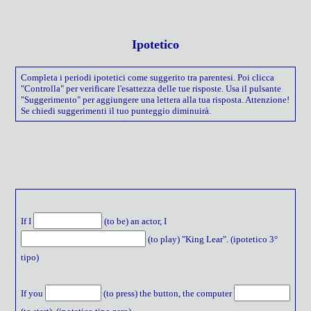
Ipotetico
Completa i periodi ipotetici come suggerito tra parentesi. Poi clicca
"Controlla" per verificare l'esattezza delle tue risposte. Usa il pulsante
"Suggerimento" per aggiungere una lettera alla tua risposta. Attenzione!
Se chiedi suggerimenti il tuo punteggio diminuirà.
If I
(to be) an actor, I
(to play) "King Lear". (ipotetico 3°
tipo)
If you
(to press) the button, the computer