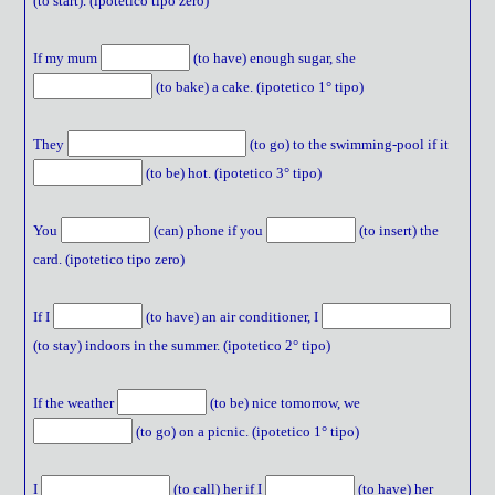
(to start). (ipotetico tipo zero)
If my mum
(to have) enough sugar, she
(to bake) a cake. (ipotetico 1° tipo)
They
(to go) to the swimming-pool if it
(to be) hot. (ipotetico 3° tipo)
You
(can) phone if you
(to insert) the
card. (ipotetico tipo zero)
If I
(to have) an air conditioner, I
(to stay) indoors in the summer. (ipotetico 2° tipo)
If the weather
(to be) nice tomorrow, we
(to go) on a picnic. (ipotetico 1° tipo)
I
(to call) her if I
(to have) her