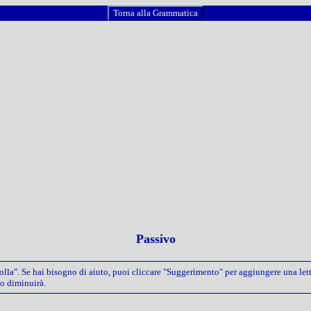
Torna alla Grammatica
Passivo
rolla". Se hai bisogno di aiuto, puoi cliccare "Suggerimento" per aggiungere una lett
io diminuirà.