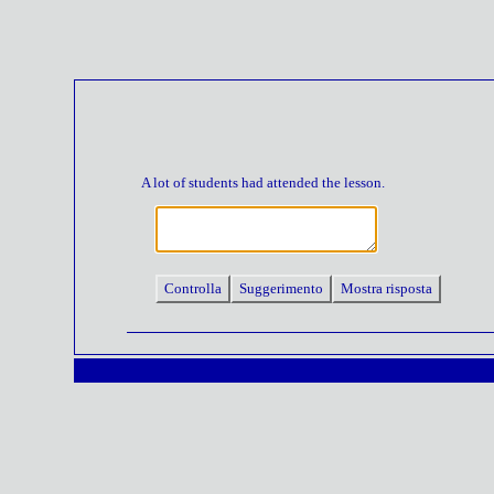
A lot of students had attended the lesson.
Controlla
Suggerimento
Mostra risposta