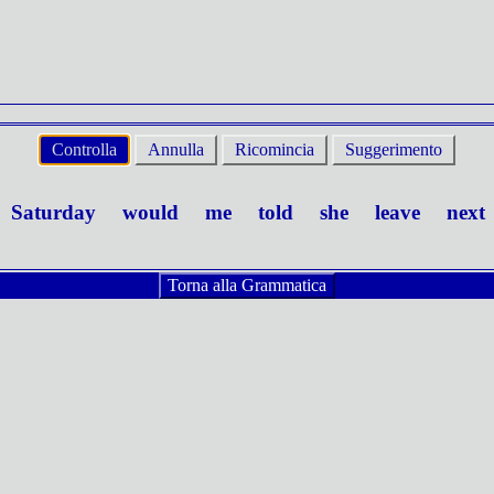
Controlla
Annulla
Ricomincia
Suggerimento
Saturday
would
me
told
she
leave
next
Torna alla Grammatica