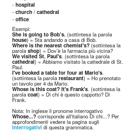
-
hospital
-
/
church
cathedral
-
office
Esempi:
(sottintesa la parola
She is going to Bob’s.
) = Sta andando a casa di Bob.
house
(sottintesa la
Where is the nearest chemist's?
parola
) = Dov’è la farmacia più vicina?
shop
. (sottintesa la parola
We visited St. Paul's
) = Abbiamo visitato la cattedrale di St.
cathedral
Paul.
.
I've booked a table for four at Mario's
(sottintesa la parola
) = Ho prenotato
restaurant
un tavolo per 4 da Mario.
. (sottintesa la
Whose is this coat? It's Frank's
parola
) = Di chi è questo cappotto? Di
coat
Frank.
N
ota:
In inglese il pronome interrogativo
corrisponde all'italiano Di chi
...
? Per
Whose
...
?
approfondimenti vedere la pagina sugli
di questa grammatica.
Interrogativi