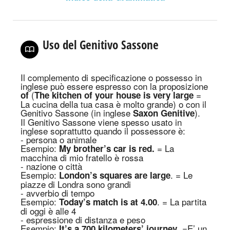
Uso del Genitivo Sassone
Il complemento di specificazione o possesso in
inglese può essere espresso con la proposizione
(
=
of
Th
e kitchen of your house is very large
La cucina della tua casa è molto grande) o con il
Genitivo Sassone (in inglese
).
Saxon Genitive
Il Genitivo
S
assone viene spesso usato in
inglese soprattutto quando il possessore è:
- persona o animale
Esempio:
=
La
My brother’s car is red.
macchina di mio fratello è rossa
- nazione o città
Esempio:
.
=
Le
London’s squares are large
piazze di Londra sono grandi
- avverbio di tempo
Esempio:
.
=
La partita
Today’s match is at 4.00
di oggi è alle 4
- espressione di distanza e peso
Esempio:
.
=
E’ un
It’s a 700 kilometers’ journey