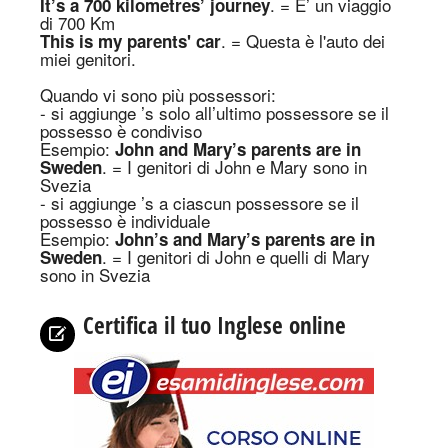
.
=
E’ un viaggio
It’s a 700 kilometres’ journey
di 700 Km
.
=
Questa è l'auto dei
This is my parents' car
miei genitori.
Quando vi sono più possessori:
- si aggiunge ’s solo all’ultimo possessore se il
possesso è condiviso
Es
empio
:
John and Mary’s parents are in
.
=
I genitori di John e Mary sono in
Sweden
Svezia
- si aggiunge ’s a ciascun possessore se il
possesso è individuale
Es
empio
:
Jo
hn’s and Mary’s parents are in
.
=
I genitori di John e quelli di Mary
Sweden
sono in Svezia
Certifica il t
u
o Inglese online