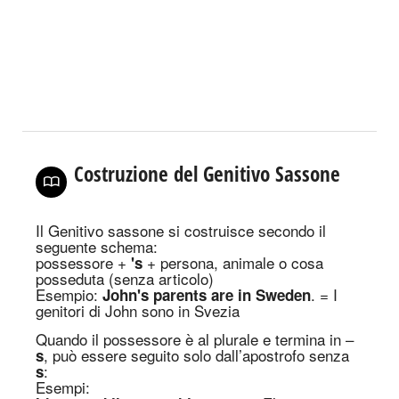
Costruzione del Genitivo Sassone
Il
Genitivo sassone
si costruisce secondo il
seguente schema:
possessore
+
+
persona, animale o cosa
's
posseduta (senza articolo)
Es
empio
:
.
=
I
John
'
s parents are in Sweden
genitori di John sono in Svezia
Quando il possessore è al plurale e termina in –
, può essere seguito solo dall’apostrofo senza
s
:
s
Es
empi
: