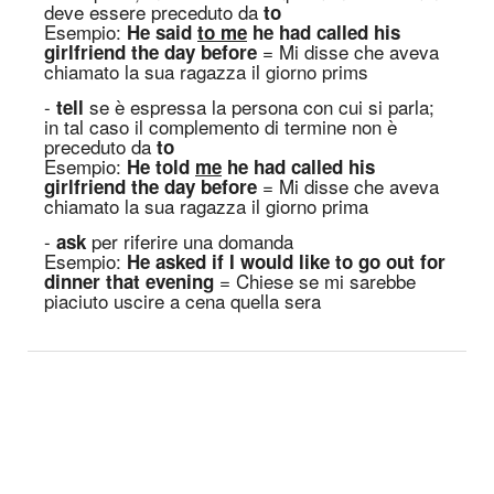
deve essere preceduto da
to
E
sempio
:
He said
to me
he had called his
= Mi disse che aveva
girlfriend the day before
chiamato la sua ragazza il giorno prim
s
-
se è espressa la persona con cui si parla
;
tell
in tal caso il complemento di termine non è
preceduto da
to
E
sempio
:
He told
me
he had called his
= Mi disse che aveva
girlfriend the day before
chiamato la sua ragazza il giorno prima
-
per riferire una domanda
ask
E
sempio
:
He asked if I would like to go out for
= Chiese se mi sarebbe
dinner that evening
piaciuto uscire a cena quella sera