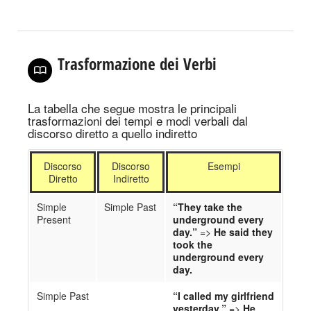
Trasformazione dei Verbi
La tabella che segue mostra le principali
trasformazioni dei tempi e modi verbali dal
discorso diretto a quello indiretto
Discorso
Discorso
Esempi
Diretto
Indiretto
Simple
Simple Past
“They take the
Present
underground every
day.”
=>
He said they
took the
underground every
day.
Simple Past
“I called my girlfriend
yesterday.”
=>
He