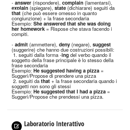
-
(rispondere),
(lamentarsi),
answer
complain
(spiegare),
(dichiarare) seguiti da
explain
state
(che può essere omesso in quanto
that
congiunzione) + la frase secondaria
Es
empio
:
She answered that she was doing
= Rispose che stava facendo i
her homework
compiti.
-
(ammettere),
(negare),
admit
deny
suggest
(suggerire) che hanno due costruzioni possibili:
1. s
eguiti dalla forma -
del verbo quando il
ing
soggetto della frase principale è lo stesso della
frase secondaria
Es
empio
:
=
He suggested having a pizza
Suggerì/Propose di prendere una pizza
2. s
eguiti da
+ la frase secondaria quando i
that
soggetti non sono gli stessi
Es
empio
:
=
He suggested that I had a pizza
Suggerì/Propose che prendessi una pizza.
Laboratorio Interattivo