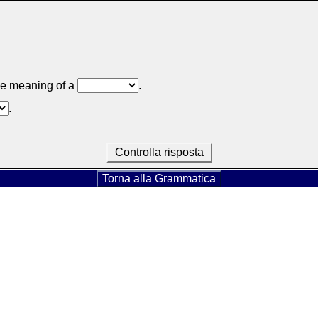
the meaning of a
.
.
Controlla risposta
Torna alla Grammatica