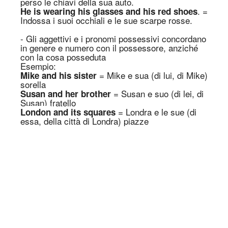
perso le chiavi della sua auto.
. =
He is wearing his glasses and his
red shoes
Indossa i suoi occhiali e le sue scarpe rosse.
- Gli aggettivi e i pronomi possessivi concordano
in genere e numero con il possessore, anziché
con la cosa posseduta
Esempio:
= Mike e sua (di lui, di Mike)
Mike and his sister
sorella
= Susan e suo (di lei, di
Susan and her brother
Susan) fratello
=
Londra e le sue
(di
L
ondon
and its
s
quares
ess
a
, del
la città di Londra
)
piazze