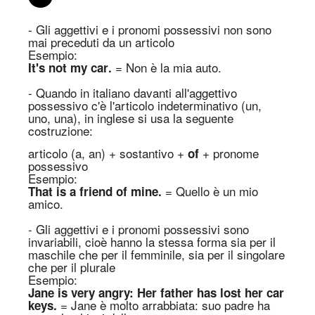
- Gli aggettivi e i pronomi possessivi non sono
mai preceduti da un articolo
Esempio:
= Non è
la
mi
a
auto
.
It's not my
c
ar
.
- Quando in italiano davanti all'aggettivo
possessivo c'è l'articolo indeterminativo (un,
uno, una), in inglese si usa la seguente
costruzione:
articolo (a, an) + sostantivo +
+ pronome
of
possessivo
Esempio:
= Quello è un mio
That is a friend of mine.
amico.
- Gli aggettivi e i pronomi possessivi sono
invariabili, cioè hanno la stessa forma sia per il
maschile che per il femminile, sia per il singolare
che per il plurale
Esempio:
Jane is very angry: H
er
father
h
as lost
h
er
car
=
Jane è molto arrabbiata: suo padre ha
keys
.