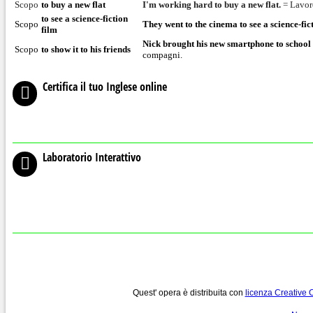
Scopo
to buy a new flat
I'm working hard to buy a new flat.
= Lavor
to see a science-fiction
Scopo
They went to the cinema to see a science-fic
film
Nick brought his new
smart
phone to school 
Scopo
to show it to his friends
compagni.
Certifica il tuo Inglese online
Laboratorio Interattivo
Quest' opera è distribuita con
licenza Creative 