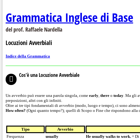
Grammatica Inglese di Base
del prof. Raffaele Nardella
Locuzioni Avverbiali
Indice della Grammatica
Cos'è una Locuzione Avverbiale
Un avverbio può essere una parola singola, come
early
,
there
o
today
. Ma gli 
preposizioni, altri con gli infiniti.
Oltre ai tre tipi fondamentali di avverbio (modo, luogo e tempo), ci sono almeno
How often?
(Ogni quanto tempo?); quelli di Scopo o Fine che rispondono all
Tipo
Avverbio
Frequenza
usually
He usually walks to work
.
= Di 