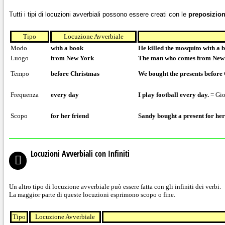
Tutti i tipi di locuzioni avverbiali possono essere creati con le
preposizion
Tipo
Locuzione Avverbiale
Modo
with a book
He killed the mosquito with a 
Luogo
from New York
The man who comes from New Y
Tempo
before Christmas
We bought the presents before
Frequenza
every day
I play football every day.
= Gio
Scopo
for her friend
Sandy bought a present for her
Locuzioni Avverbiali con Infiniti
Un altro tipo di locuzione avverbiale può essere fatta con gli infiniti dei verbi.
La maggior parte di queste locuzioni esprimono scopo
o
fine
.
Tipo
Locuzione Avverbiale