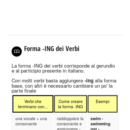
Forma -ING dei Verbi
La forma -ING dei verbi corrisponde al gerundio
e al participio presente in italiano.
Con molti verbi basta aggiungere
alla forma
-ing
base, con altri è necessario cambiare un po' la
parte finale
Verbi che
Come creare
Esempi
terminano con...
la forma -ING
una vocale + una
raddoppiare la
swim -
consonante
consonante e
swimming
aggiungere -
get -