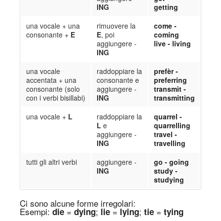
ING
getting
una vocale + una
rimuovere la
come -
consonante +
E
E
, poi
coming
aggiungere -
live - living
ING
una vocale
raddoppiare la
prefèr -
accentata + una
consonante e
preferring
consonante (solo
aggiungere -
transmìt -
con i verbi bisillabi)
ING
transmitting
una vocale +
L
raddoppiare la
quarrel -
L
e
quarrelling
aggiungere -
travel -
ING
travelling
tutti gli altri verbi
aggiungere -
go - going
ING
study -
studying
Ci sono alcune forme irregolari:
Es
empi
:
=
;
=
;
=
die
dying
lie
lying
tie
tying