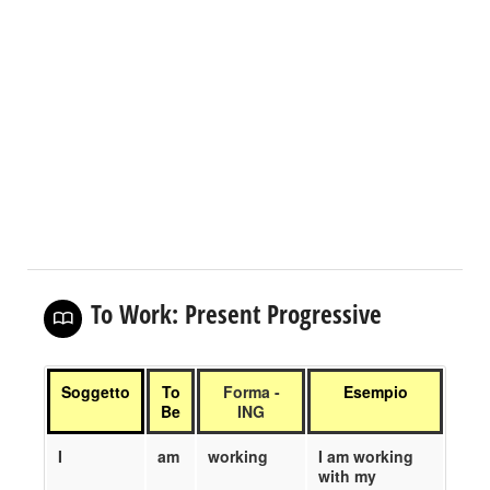
To Work: Present Progressive
Soggetto
To
Forma -
Esempio
Be
ING
I
am
working
I am working
with my