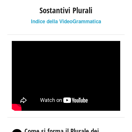
Sostantivi Plurali
Indice della VideoGrammatica
Come si forma il Plurale dei