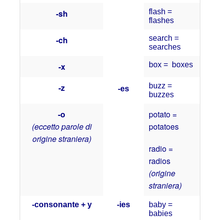
flash =
-sh
flashes
search =
-ch
searches
box = boxes
-x
buzz =
-z
-es
buzzes
-o
potato =
(eccetto parole di
potatoes
origine straniera)
radio =
radios
(origine
straniera)
-consonante + y
-ies
baby =
babies