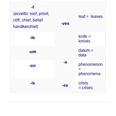
-f
(
eccetto
:
roof
,
proof
,
leaf = leaves
cliff
,
chief
, belief
-ves
handkerchief)
knife =
-fe
knives
datum =
-um
data
-a
phenomenon
-on
=
phenomena
-is
crisis
-es
=
crises