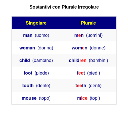
Sostantivi con Plurale Irregolare
Singolare
Plurale
man
(uomo)
m
e
n
(uomini)
woman
(donna)
wom
e
n
(donne)
child
(bambino)
child
ren
(bambini)
foot
(piede)
f
ee
t
(piedi)
tooth
(dente)
t
ee
th
(denti)
mouse
(topo)
m
ice
(topi)