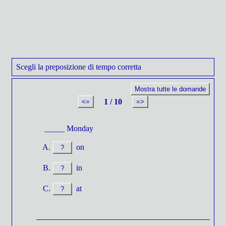
Scegli la preposizione di tempo corretta
Mostra tutte le domande
1 / 10
<=
=>
_____ Monday
on
?
in
?
at
?