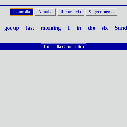
Controlla
Annulla
Ricomincia
Suggerimento
got up
last
morning
I
in
the
six
Sund
Torna alla Grammatica