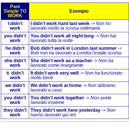
Past
Simple
TO
Esempio
WORK
I didn't
I didn't work hard last week
->
Non ho
work
lavorato molto la scorsa settimana
you didn't
You didn't work all night long
->
Non hai
work
lavorato tutta la notte
he didn't
Bob didn't work in London last summer
->
work
Bob non ha lavorato a Londra l'estate scorsa
she didn't
She didn't work as a teacher
->
Non ha
work
lavorato come insegnante
it didn't
It didn't work very well
->
Non ha funzionato
work
molto bene
we didn't
We didn't work at home
->
Non abbiamo
work
lavorato a casa
you didn't
You didn't work together
->
Non avete
work
lavorato insieme
they didn't
They didn't work here yesterday
->
Non
work
hanno lavorato qui ieri