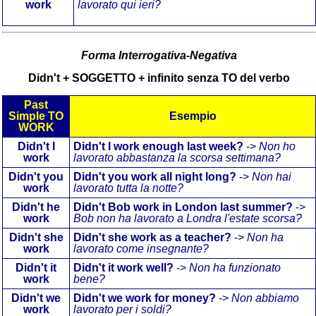
work
lavorato qui ieri?
Forma Interrogativa-Negativa
Didn't + SOGGETTO + infinito senza TO del verbo
Past
Simple TO
Esempio
WORK
Didn't I
Didn't I work enough last week?
->
Non ho
work
lavorato abbastanza la scorsa settimana?
Didn't
you
Didn't you work all night long?
->
Non hai
work
lavorato tutta la notte?
Didn't
he
Didn't Bob work in London last summer?
->
work
Bob non ha lavorato a Londra l'estate scorsa?
Didn't
she
Didn't she work as a teacher?
->
Non ha
work
lavorato come insegnante?
Didn't
it
Didn't it work well?
->
Non ha funzionato
work
bene?
Didn't
we
Didn't we work for money?
->
Non abbiamo
work
lavorato per i soldi?