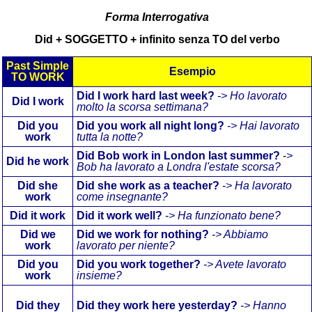
Forma Interrogativa
Did + SOGGETTO + infinito senza TO del verbo
Past Simple
Esempio
TO WORK
Did
I work hard last week?
-> Ho lavorato
Did I work
molto la scorsa settimana?
Did
you
Did you work all night long?
->
Hai lavorato
work
tutta la notte
?
Did Bob work in London last summer?
-
>
Did
he work
Bob ha lavorato a Londra l'estate scorsa?
Did
she
Did she work as a teacher?
-> Ha lavorato
work
come insegnante?
Did
it work
Did it work well?
-> Ha funzionato bene?
Did
we
Did we work for nothing?
-> Abbiamo
work
lavorato per niente?
Did
you
Did you work together?
-> Avete lavorato
work
insieme?
Did
they
Did they work here yesterday?
-> Hanno