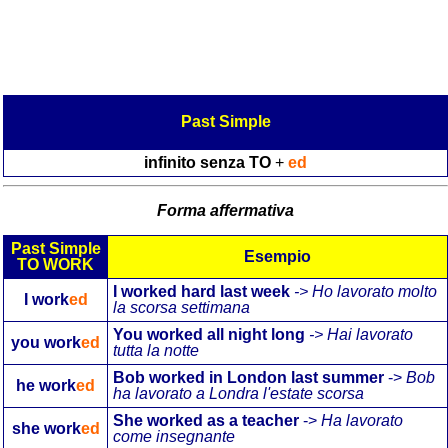
Past Simple
infinito senza TO
+
ed
Forma affermativa
Past Simple
Esempio
TO WORK
I worked hard last week
-> Ho lavorato molto
I work
ed
la scorsa settimana
You worked all night long
-> Hai lavorato
you work
ed
tutta la notte
Bob worked in London last summer
->
Bob
he work
ed
ha lavorato a Londra l'estate scorsa
She worked as a teacher
->
Ha lavorato
she work
ed
come insegnante