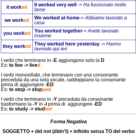
It worked very well
->
Ha funzionato molto
it work
ed
bene
We worked at home
->
Abbiamo lavorato a
we work
ed
casa
You worked
together
->
Avete lavorato
you work
ed
insieme
They worked here yesterday
->
Hanno
they work
ed
lavorato qui ieri
I verbi che terminano in
-E
aggiungono solo la
D
Es:
to live -> live
d
I verbi monosillabi, che terminano con una consonante
preceduta da una sola vocale, raddoppiano la consonante
prima di aggiungere
-ED
Es:
to stop -> stop
ped
I verbi che terminano in
-Y
preceduta da consonante
trasformano la
-Y
in
-I
prima di
aggiungere
-ED
Es:
to study -> stud
ied
Forma Negativa
SOGGETTO + did not (didn't) + infinito senza TO del verbo