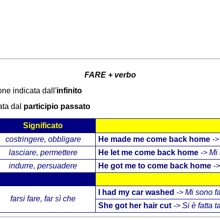
FARE + verbo
one indicata dall'
infinito
ata dal
participio passato
Significato
costringere, obbligare
He made me come back home
->
lasciare, permettere
He let me come back home
-> Mi
indurre, persuadere
He got me to come back home
->
Significato
I had my car washed
-> Mi sono f
farsi fare, far sì che
She got her hair cut
-> Si è fatta t