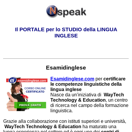
Il PORTALE per lo STUDIO della LINGUA
INGLESE
Esamidinglese
Esamidinglese.com
per
certificare
le competenze linguistiche della
lingua inglese
Nasce da un'iniziativa di
WayTech
Technology & Education
, un centro
di ricerca nel campo della formazione
linguistica.
Grazie alla collaborazione con istituti superiori e università,
WayTech Technology & Education
ha maturato una
lunga esperienza nel settore ed è oggi uno dei
centri di